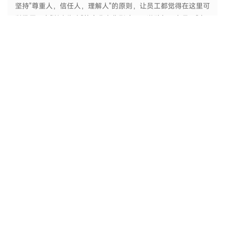
坚持"尊重人，信任人，理解人"的原则，让员工都觉得在这里可
以发展。在"以人为本"的企业文化影响下，激励每一名员工"自
强自立爱厂敬业，开拓进取，协作奉献"，将全体员工的心与企
业紧紧凝聚在一起，为企业、为社会创造更大价值。
人才发展示意图
YABO鸭脖成长平台